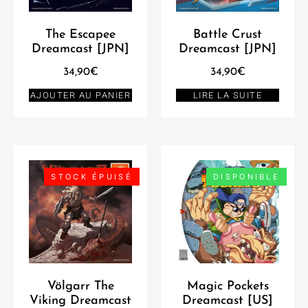
The Escapee
Battle Crust
Dreamcast [JPN]
Dreamcast [JPN]
34,90
€
34,90
€
AJOUTER AU PANIER
LIRE LA SUITE
STOCK ÉPUISÉ
DISPONIBLE
Völgarr The
Magic Pockets
Viking Dreamcast
Dreamcast [US]