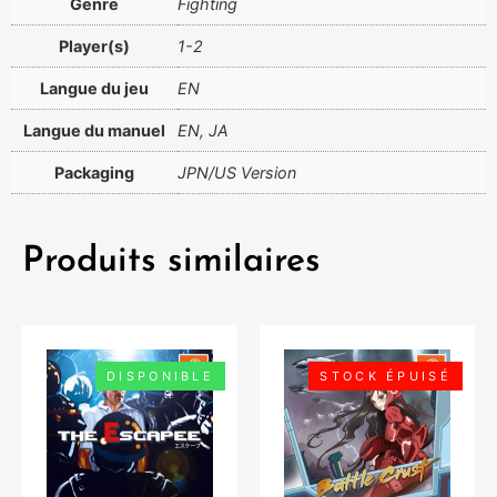
Genre
Fighting
Player(s)
1-2
Langue du jeu
EN
Langue du manuel
EN, JA
Packaging
JPN/US Version
Produits similaires
DISPONIBLE
STOCK ÉPUISÉ