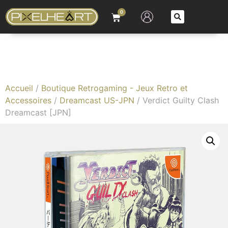
0
Accueil
/
Boutique Retrogaming - Jeux Retro et
Accessoires
/
Dreamcast US-JPN
/ Verdict Guilty Clash
Dreamcast [JPN]