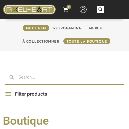
0
NEXT GEN
RETROGAMING
MERCH
À COLLECTIONNER
TOUTE LA BOUTIQUE
Filter products
Boutique
Filter by