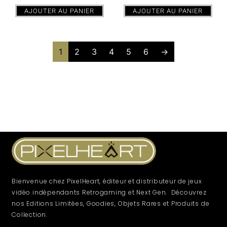
AJOUTER AU PANIER
AJOUTER AU PANIER
1
2
3
4
5
6
→
Bienvenue chez PixelHeart, éditeur et distributeur de jeux
vidéo indépendants Retrogaming et Next Gen. Découvrez
nos Editions Limitées, Goodies, Objets Rares et Produits de
Collection.