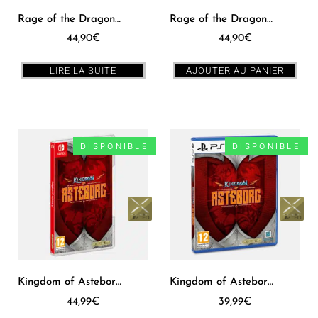
Rage of the Dragons Neo SWITCH [US]
Rage of the Dragons Neo PS5 [US]
44,90
€
44,90
€
LIRE LA SUITE
AJOUTER AU PANIER
DISPONIBLE
DISPONIBLE
Kingdom of Asteborg SWITCH [EUR] – PXM #15
Kingdom of Asteborg PS5 [EUR] – PXM #15
44,99
€
39,99
€