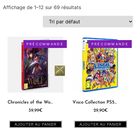
Affichage de 1–12 sur 69 résultats
Collections
Plate-forme
Genre
PRÉCOMMANDE
PRÉCOMMANDE
Chronicles of the Wolf SWITCH [EUR] – PXM #17
Visco Collection PS5 [EUR]
39,99
€
29,90
€
AJOUTER AU PANIER
AJOUTER AU PANIER