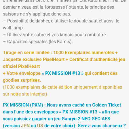
différente, dans cet ordre : Printemps, Été, Automne, Hiver. Le
dernier niveau est la forteresse flottante, le principe des
saisons ne s’y applique donc pas.
– Possibilité de dasher, d’utiliser le double saut et aussi le
wall-jump.
– Utilisez votre sabre et vos kunais pour combattre.
– Capacités spéciales (les Kamis).
Tirage en série limitée : 1000 Exemplaires numérotés +
Jaquette exclusive PixelHeart + Certificat d’authenticité jeu
officiel PixelHeart
+ Votre enveloppe
« PX MISSION #13 »
qui contient des
goodies surprises.
(1000 exemplaires de cette édition uniquement disponibles
sur notre site internet)
PX MISSION (PXM) : Nous avons caché un Golden Ticket
dans l’une des enveloppes « PX MISSION #13 » afin que
vous puissiez gagner un jeu Ganryu 2 NEO GEO AES
(version
JPN
ou
US
de votre choix). Serez-vous chanceux ?