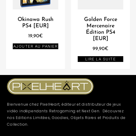
Okinawa Rush
Golden Force
PS4 [EUR]
Mercenaire
Édition PS4
19,90
€
[EUR]
AJOUTER AU PANIER
99,90
€
LIRE LA SUITE
Bienvenue chez PixelHeart, éditeur et distributeur de jeux
vidéo indépendants Retrogaming et Next Gen. Découvrez
nos Editions Limitées, Goodies, Objets Rares et Produits de
Collection.