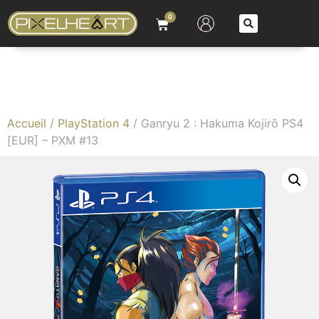
0
Accueil
/
PlayStation 4
/ Ganryu 2 : Hakuma Kojirō PS4
[EUR] – PXM #13