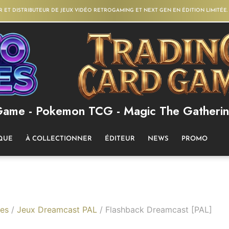
R ET DISTRIBUTEUR DE JEUX VIDÉO RETROGAMING ET NEXT GEN EN ÉDITION LIMITÉE.
Game - Pokemon TCG - Magic The Gatherin
QUE
À COLLECTIONNER
ÉDITEUR
NEWS
PROMO
res
/
Jeux Dreamcast PAL
/ Flashback Dreamcast [PAL]