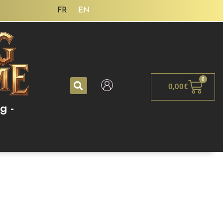
FR
EN
0
0,00
€
g -