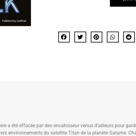
ire a été effacée par des envahisseur venus d’ailleurs pour gar
rs environnements du satellite Titan de la planète Saturne. Cha