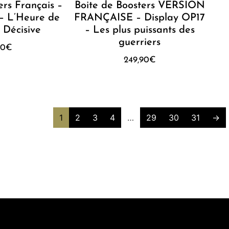
ers Français –
Boite de Boosters VERSION
– L’Heure de
FRANÇAISE – Display OP17
e Décisive
– Les plus puissants des
guerriers
90
€
249,90
€
1
2
3
4
…
29
30
31
→