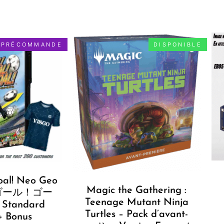
PRÉCOMMANDE
DISPONIBLE
oal! Neo Geo
Magic the Gathering :
] ゴール！ゴー
Teenage Mutant Ninja
tandard
Turtles – Pack d’avant-
+ Bonus