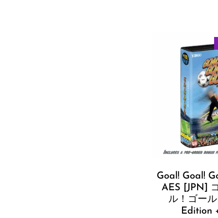
Shoot
Shoot 'em up
Simulation
Sport
Survival horror
Goal! Goal! G
AES [JPN
ル！ゴール S
Edition 