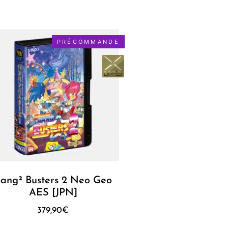
PRÉCOMMANDE
ang² Busters 2 Neo Geo
AES [JPN]
379,90
€