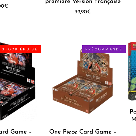
première Version Française
00
€
39,90
€
STOCK ÉPUISÉ
PRÉCOMMANDE
Po
M
ard Game –
One Piece Card Game –