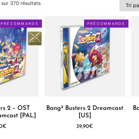
 sur 370 résultats
PRÉCOMMANDE
PRÉCOMMANDE
rs 2 – OST
Bang² Busters 2 Dreamcast
B
amcast [PAL]
[US]
90
€
39,90
€