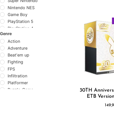
Super Nintendo
Nintendo NES
Game Boy
PlayStation 5
PlayStation 4
Genre
PlayStation 2
Action
PSP
Adventure
Xbox One
Beat'em up
PC-Engine CD
Fighting
Dreamcast PAL
FPS
Dreamcast US-JPN
Infiltration
Mega Drive
Platformer
Genesis
Puzzle-Game
Neo Geo AES
30TH Annivers
Racing
ETB Version
Neo Geo CD
RPG
149,
Runner