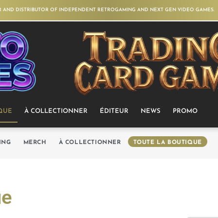
R AND DISTRIBUTOR OF INDEPENDENT RETROGAMING AND NEXT GEN VIDEO GAMES.
QUE
À COLLECTIONNER
ÉDITEUR
NEWS
PROMO
ING
MERCH
À COLLECTIONNER
TOUTE LA BOUTIQUE
ue