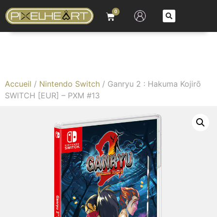
0
Accueil
/
Nintendo Switch
/ Ganryu 2 : Hakuma Kojirō
SWITCH [EUR] – PXM #13