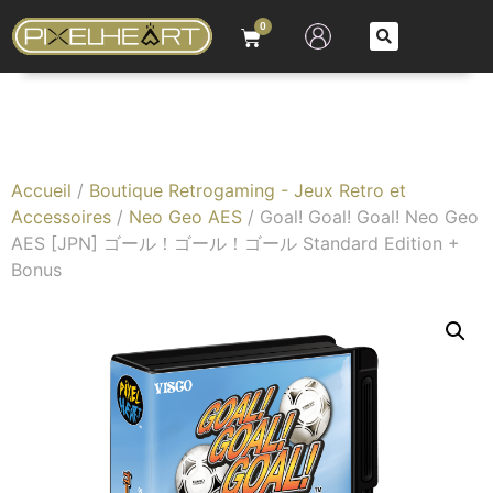
0
Accueil
/
Boutique Retrogaming - Jeux Retro et
Accessoires
/
Neo Geo AES
/ Goal! Goal! Goal! Neo Geo
AES [JPN] ゴール！ゴール！ゴール Standard Edition +
Bonus