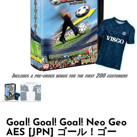
Goal! Goal! Goal! Neo Geo
AES [JPN] ゴール！ゴー