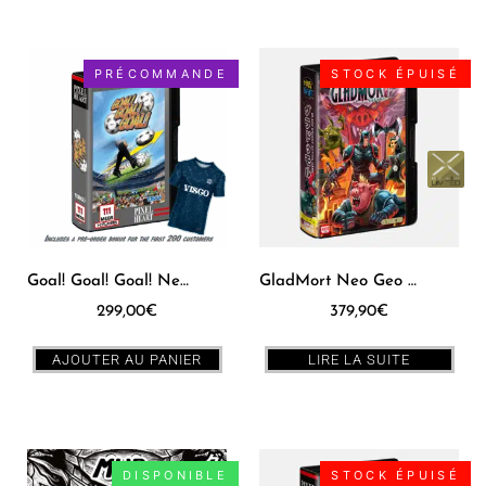
PRÉCOMMANDE
STOCK ÉPUISÉ
Goal! Goal! Goal! Neo Geo AES [US] Standard Edition + Bonus
GladMort Neo Geo AES [JPN]
299,00
€
379,90
€
AJOUTER AU PANIER
LIRE LA SUITE
DISPONIBLE
STOCK ÉPUISÉ