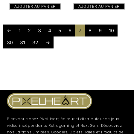
AJOUTER AU PANIER
AJOUTER AU PANIER
←
1
2
3
4
5
6
7
8
9
10
…
30
31
32
→
Bienvenue chez PixelHeart, éditeur et distributeur de jeux
vidéo indépendants Retrogaming et Next Gen. Découvrez
nos Editions Limitées, Goodies, Objets Rares et Produits de