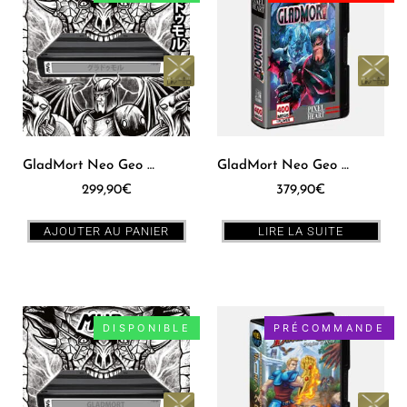
GladMort Neo Geo MVS [JPN]
GladMort Neo Geo AES [US]
299,90
€
379,90
€
AJOUTER AU PANIER
LIRE LA SUITE
DISPONIBLE
PRÉCOMMANDE