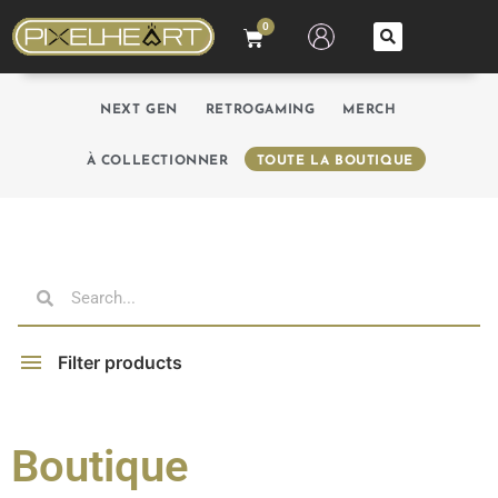
0
NEXT GEN
RETROGAMING
MERCH
À COLLECTIONNER
TOUTE LA BOUTIQUE
Filter products
Boutique
Filter by