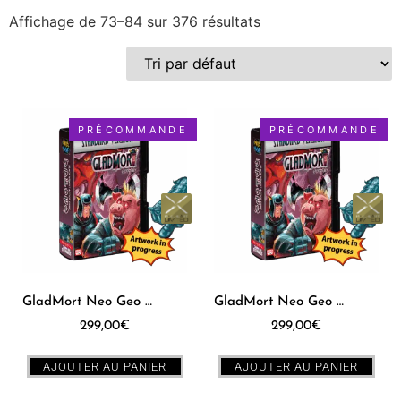
Affichage de 73–84 sur 376 résultats
Collections
Plate-forme
Genre
PRÉCOMMANDE
PRÉCOMMANDE
GladMort Neo Geo AES [JPN] Standard Edition
GladMort Neo Geo AES [US] Standard Edition
299,00
€
299,00
€
AJOUTER AU PANIER
AJOUTER AU PANIER