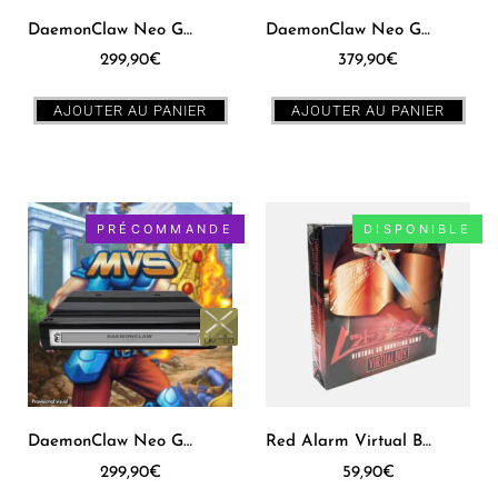
DaemonClaw Neo Geo MVS [JPN]
DaemonClaw Neo Geo AES [US]
299,90
€
379,90
€
AJOUTER AU PANIER
AJOUTER AU PANIER
PRÉCOMMANDE
DISPONIBLE
DaemonClaw Neo Geo MVS [US]
Red Alarm Virtual Boy [JPN]
299,90
€
59,90
€