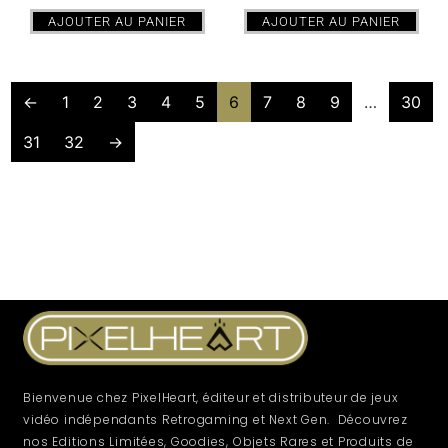
AJOUTER AU PANIER
AJOUTER AU PANIER
←
1
2
3
4
5
6
7
8
9
…
30
31
32
→
Bienvenue chez PixelHeart, éditeur et distributeur de jeux
vidéo indépendants Retrogaming et Next Gen. Découvrez
nos Editions Limitées, Goodies, Objets Rares et Produits de