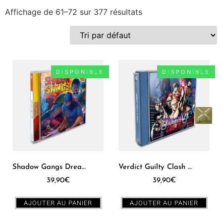
Affichage de 61–72 sur 377 résultats
Collections
Plate-forme
Genre
DISPONIBLE
DISPONIBLE
Shadow Gangs Dreamcast [JPN]
Verdict Guilty Clash Dreamcast [PAL]
39,90
€
39,90
€
AJOUTER AU PANIER
AJOUTER AU PANIER