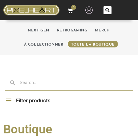
0
NEXT GEN
RETROGAMING
MERCH
À COLLECTIONNER
TOUTE LA BOUTIQUE
Filter products
Boutique
Filter by