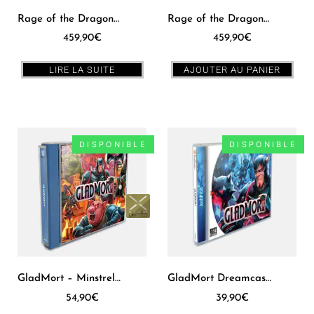
Rage of the Dragons MVS [US]
Rage of the Dragons AES [US]
459,90
€
459,90
€
LIRE LA SUITE
AJOUTER AU PANIER
DISPONIBLE
DISPONIBLE
GladMort – Minstrel Edition – Dreamcast [PAL]
GladMort Dreamcast [US]
54,90
€
39,90
€